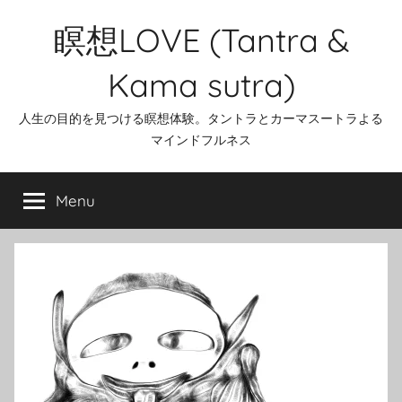
Skip
瞑想LOVE (Tantra &
to
content
Kama sutra)
人生の目的を見つける瞑想体験。タントラとカーマスートラよる
マインドフルネス
Menu