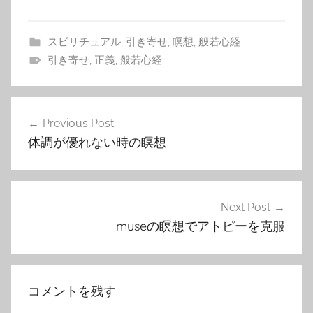
スピリチュアル
,
引き寄せ
,
瞑想
,
般若心経
引き寄せ
,
正義
,
般若心経
投
Previous Post
稿
体調が優れない時の瞑想
ナ
ビ
ゲ
Next Post
museの瞑想でアトピーを克服
ー
シ
ョ
コメントを残す
ン