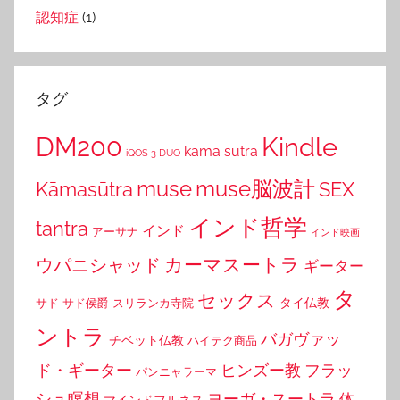
認知症
(1)
タグ
DM200
Kindle
kama sutra
iQOS 3 DUO
muse
muse脳波計
Kāmasūtra
SEX
インド哲学
tantra
インド
アーサナ
インド映画
カーマスートラ
ウパニシャッド
ギーター
タ
セックス
タイ仏教
サド
サド侯爵
スリランカ寺院
ントラ
バガヴァッ
チベット仏教
ハイテク商品
ド・ギーター
ヒンズー教
フラッ
パンニャラーマ
シュ瞑想
ヨーガ・スートラ
体
マインドフルネス