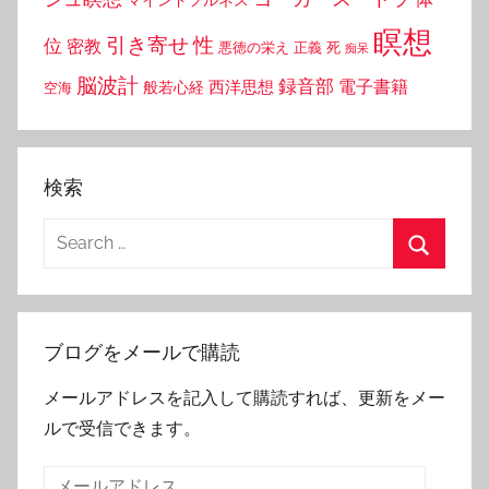
瞑想
引き寄せ
性
位
密教
悪徳の栄え
正義
死
痴呆
脳波計
録音部
西洋思想
電子書籍
般若心経
空海
検索
Search
for:
Search
ブログをメールで購読
メールアドレスを記入して購読すれば、更新をメー
ルで受信できます。
メ