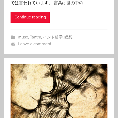
では言われています。 言葉は世の中の
Continue reading
muse
,
Tantra
,
インド哲学
,
瞑想
Leave a comment