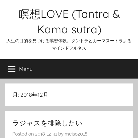
Skip
瞑想LOVE (Tantra &
to
content
Kama sutra)
人生の目的を見つける瞑想体験。タントラとカーマスートラよる
マインドフルネス
Menu
月:
2018年12月
ラジャスを排除したい
Posted on
2018-12-31
by
meiso2018