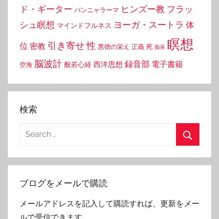
ド・ギーター
ヒンズー教
フラッ
パンニャラーマ
シュ瞑想
ヨーガ・スートラ
体
マインドフルネス
瞑想
引き寄せ
性
位
密教
悪徳の栄え
正義
死
痴呆
脳波計
録音部
西洋思想
電子書籍
般若心経
空海
検索
Search
for:
Search
ブログをメールで購読
メールアドレスを記入して購読すれば、更新をメー
ルで受信できます。