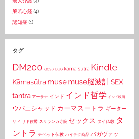
老人介護
(4)
般若心経
(4)
認知症
(1)
タグ
DM200
Kindle
kama sutra
iQOS 3 DUO
muse
muse脳波計
Kāmasūtra
SEX
インド哲学
tantra
インド
アーサナ
インド映画
カーマスートラ
ウパニシャッド
ギーター
タ
セックス
タイ仏教
サド
サド侯爵
スリランカ寺院
ントラ
バガヴァッ
チベット仏教
ハイテク商品