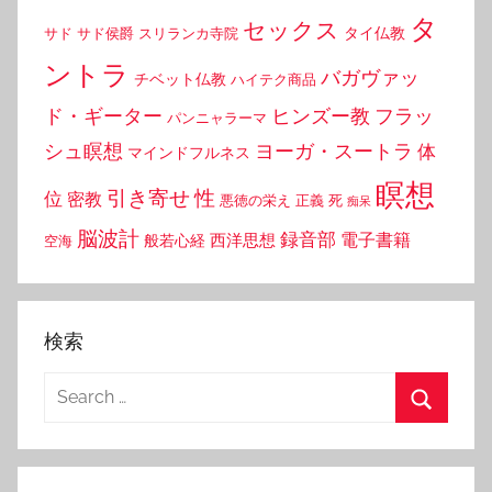
タ
セックス
タイ仏教
サド
サド侯爵
スリランカ寺院
ントラ
バガヴァッ
チベット仏教
ハイテク商品
ド・ギーター
ヒンズー教
フラッ
パンニャラーマ
シュ瞑想
ヨーガ・スートラ
体
マインドフルネス
瞑想
引き寄せ
性
位
密教
悪徳の栄え
正義
死
痴呆
脳波計
録音部
西洋思想
電子書籍
般若心経
空海
検索
Search
for:
Search