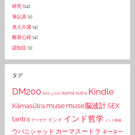
研究
(14)
筆記具
(1)
老人介護
(4)
般若心経
(4)
認知症
(1)
タグ
DM200
Kindle
kama sutra
iQOS 3 DUO
muse
muse脳波計
Kāmasūtra
SEX
インド哲学
tantra
インド
アーサナ
インド映画
カーマスートラ
ウパニシャッド
ギーター