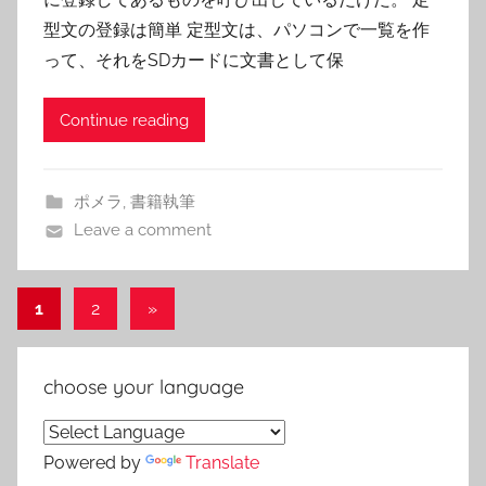
型文の登録は簡単 定型文は、パソコンで一覧を作
って、それをSDカードに文書として保
Continue reading
ポメラ
,
書籍執筆
Leave a comment
投
Next
1
2
»
Posts
稿
の
choose your language
ペ
ー
Powered by
Translate