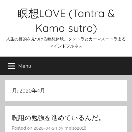
Skip
瞑想LOVE (Tantra &
to
content
Kama sutra)
人生の目的を見つける瞑想体験。タントラとカーマスートラよる
マインドフルネス
Menu
月:
2020年4月
呪詛の勉強を進めているんだ。
Posted on
2020-04-29
by
meiso2018