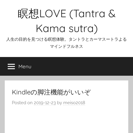
Skip
瞑想LOVE (Tantra &
to
content
Kama sutra)
人生の目的を見つける瞑想体験。タントラとカーマスートラよる
マインドフルネス
Menu
Kindleの脚注機能がいいぞ
Posted on
2019-12-23
by
meiso2018