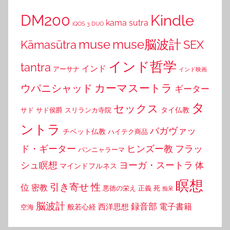
DM200
Kindle
kama sutra
iQOS 3 DUO
muse
muse脳波計
Kāmasūtra
SEX
インド哲学
tantra
インド
アーサナ
インド映画
カーマスートラ
ウパニシャッド
ギーター
タ
セックス
タイ仏教
サド
サド侯爵
スリランカ寺院
ントラ
バガヴァッ
チベット仏教
ハイテク商品
ド・ギーター
ヒンズー教
フラッ
パンニャラーマ
シュ瞑想
ヨーガ・スートラ
体
マインドフルネス
瞑想
引き寄せ
性
位
密教
悪徳の栄え
正義
死
痴呆
脳波計
録音部
西洋思想
電子書籍
般若心経
空海