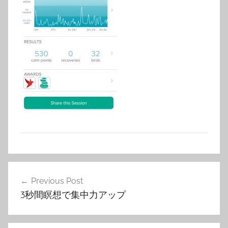
投
Previous Post
稿
3秒間瞑想で集中力アップ
ナ
ビ