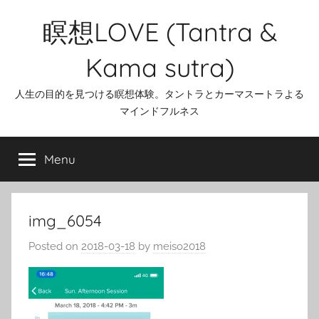
Skip
瞑想LOVE (Tantra &
to
content
Kama sutra)
人生の目的を見つける瞑想体験。タントラとカーマスートラよる
マインドフルネス
Menu
img_6054
Posted on
2018-03-18
by
meiso2018