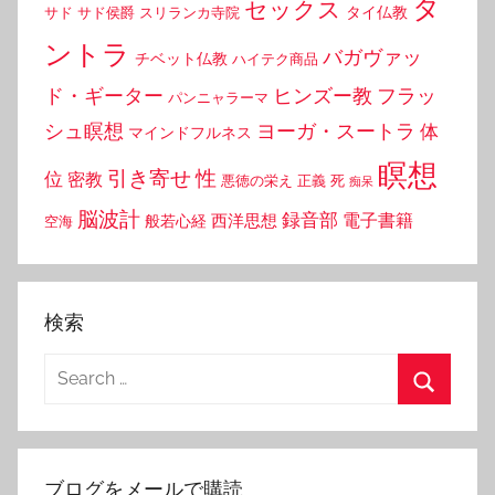
タ
セックス
タイ仏教
サド
サド侯爵
スリランカ寺院
ントラ
バガヴァッ
チベット仏教
ハイテク商品
ド・ギーター
ヒンズー教
フラッ
パンニャラーマ
シュ瞑想
ヨーガ・スートラ
体
マインドフルネス
瞑想
引き寄せ
性
位
密教
悪徳の栄え
正義
死
痴呆
脳波計
録音部
西洋思想
電子書籍
般若心経
空海
検索
Search
for:
Search
ブログをメールで購読