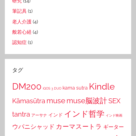
研究
(14)
筆記具
(1)
老人介護
(4)
般若心経
(4)
認知症
(1)
タグ
DM200
Kindle
kama sutra
iQOS 3 DUO
muse
muse脳波計
Kāmasūtra
SEX
インド哲学
tantra
インド
アーサナ
インド映画
カーマスートラ
ウパニシャッド
ギーター