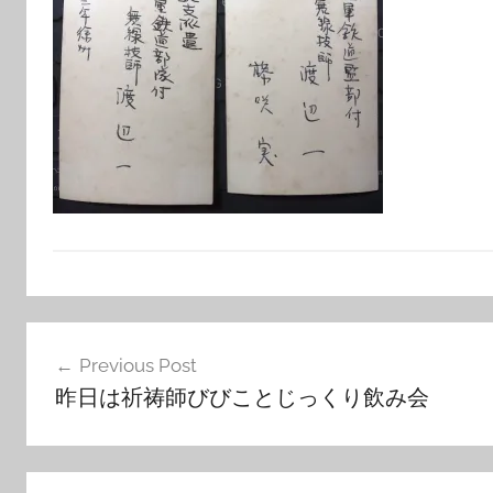
投
Previous Post
稿
昨日は祈祷師びびことじっくり飲み会
ナ
ビ