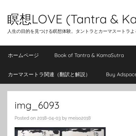
Skip
to
瞑想LOVE (Tantra & Ka
content
人生の目的を見つける瞑想体験。タントラとカーマスートラよ
ホームページ
Book of Tantra & KamaSutra
カーマスートラ関連（翻訳と解説）
Buy Adspac
img_6093
Posted on
2018-04-03
by
meiso2018