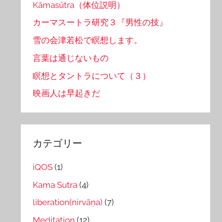
Kāmasūtra（体位説明）
カーマスートラ研究３『男性の技』
雪の会津若松で瞑想します。
言葉は通じないもの
瞑想とタントラについて（３）
映画人は早起きだ
カテゴリー
iQOS
(1)
Kama Sutra
(4)
liberation(nirvāṇa)
(7)
Meditation
(12)