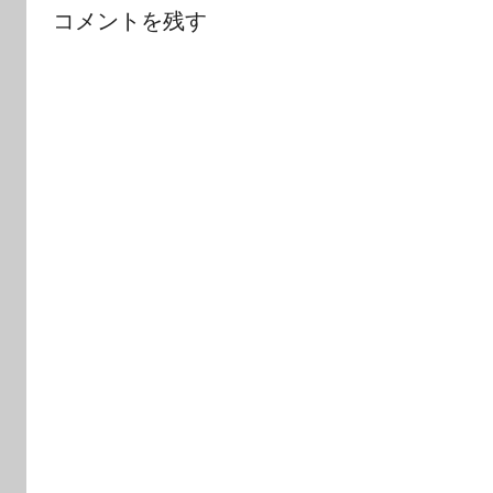
ゲ
コメントを残す
ー
シ
ョ
ン