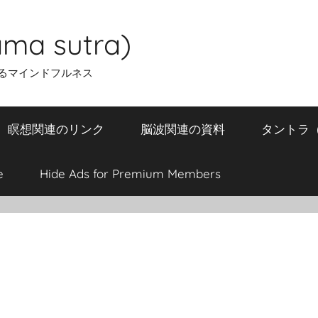
ma sutra)
るマインドフルネス
瞑想関連のリンク
脳波関連の資料
タントラ（T
e
Hide Ads for Premium Members