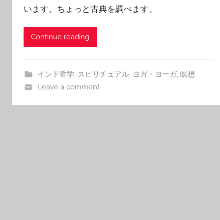
います。ちょっと古典を調べます。
Continue reading
インド哲学
,
スピリチュアル
,
ヨガ・ヨーガ
,
瞑想
Leave a comment