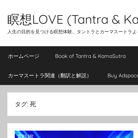
Skip
to
瞑想LOVE (Tantra & Ka
content
人生の目的を見つける瞑想体験。タントラとカーマスートラよ
ホームページ
Book of Tantra & KamaSutra
カーマスートラ関連（翻訳と解説）
Buy Adspac
タグ:
死