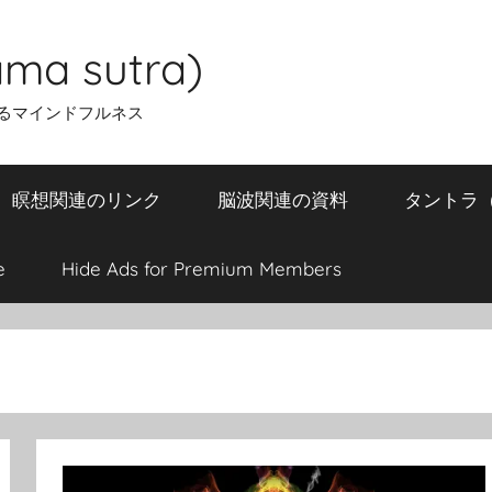
ma sutra)
るマインドフルネス
瞑想関連のリンク
脳波関連の資料
タントラ（T
e
Hide Ads for Premium Members