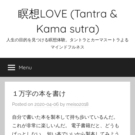
Skip
瞑想LOVE (Tantra &
to
content
Kama sutra)
人生の目的を見つける瞑想体験。タントラとカーマスートラよる
マインドフルネス
Menu
１万字の本を書け
Posted on
2020-04-06
by
meiso2018
自分で書いた本を製本して持ち歩いているんだ。
これが非常に楽しいんだ。 電子書籍だと、どうも
ぱっとしない。 短い本でいいから製本してみよう