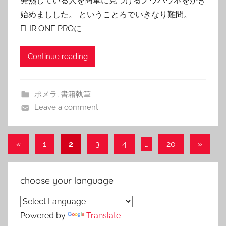
発熱している人を簡単に見つけるノウハウ本をかき
始めましした。 ということろでいきなり難問。
FLIR ONE PROに
Continue reading
ポメラ
,
書籍執筆
Leave a comment
投
Previous
Next
«
1
2
3
4
…
20
»
Posts
Posts
稿
の
choose your language
ペ
ー
Powered by
Translate