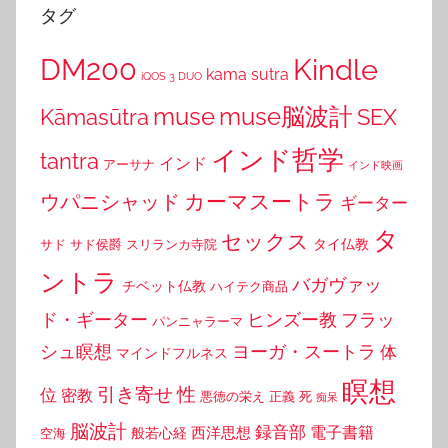
タグ
DM200
Kindle
kama sutra
iQOS 3 DUO
muse
muse脳波計
Kāmasūtra
SEX
インド哲学
tantra
インド
アーサナ
インド映画
カーマスートラ
ウパニシャッド
ギーター
タ
セックス
タイ仏教
サド
サド侯爵
スリランカ寺院
ントラ
バガヴァッ
チベット仏教
ハイテク商品
ド・ギーター
ヒンズー教
フラッ
パンニャラーマ
シュ瞑想
ヨーガ・スートラ
体
マインドフルネス
瞑想
引き寄せ
性
位
密教
悪徳の栄え
正義
死
痴呆
脳波計
録音部
西洋思想
電子書籍
般若心経
空海