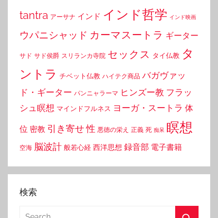
インド哲学
tantra
インド
アーサナ
インド映画
カーマスートラ
ウパニシャッド
ギーター
タ
セックス
タイ仏教
サド
サド侯爵
スリランカ寺院
ントラ
バガヴァッ
チベット仏教
ハイテク商品
ド・ギーター
ヒンズー教
フラッ
パンニャラーマ
シュ瞑想
ヨーガ・スートラ
体
マインドフルネス
瞑想
引き寄せ
性
位
密教
悪徳の栄え
正義
死
痴呆
脳波計
録音部
西洋思想
電子書籍
般若心経
空海
検索
Search