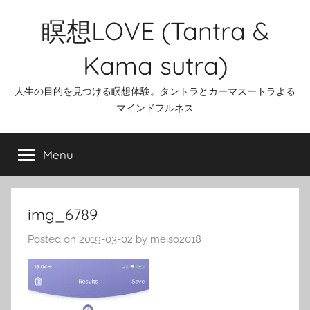
Skip
瞑想LOVE (Tantra &
to
content
Kama sutra)
人生の目的を見つける瞑想体験。タントラとカーマスートラよる
マインドフルネス
Menu
img_6789
Posted on
2019-03-02
by
meiso2018