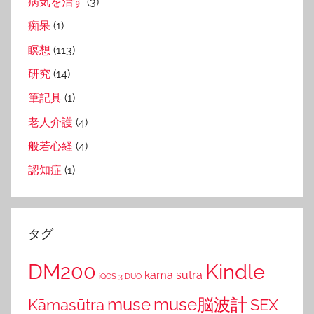
病気を治す
(3)
痴呆
(1)
瞑想
(113)
研究
(14)
筆記具
(1)
老人介護
(4)
般若心経
(4)
認知症
(1)
タグ
DM200
Kindle
kama sutra
iQOS 3 DUO
muse
muse脳波計
Kāmasūtra
SEX