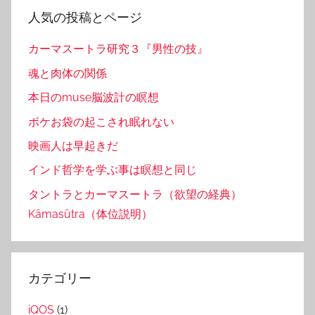
人気の投稿とページ
カーマスートラ研究３『男性の技』
魂と肉体の関係
本日のmuse脳波計の瞑想
ボケお袋の起こされ眠れない
映画人は早起きだ
インド哲学を学ぶ事は瞑想と同じ
タントラとカーマスートラ（欲望の経典）
Kāmasūtra（体位説明）
カテゴリー
iQOS
(1)