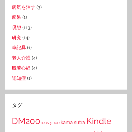
病気を治す
(3)
痴呆
(1)
瞑想
(113)
研究
(14)
筆記具
(1)
老人介護
(4)
般若心経
(4)
認知症
(1)
タグ
DM200
Kindle
kama sutra
iQOS 3 DUO