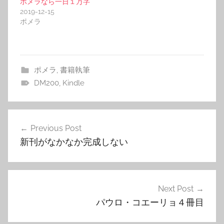
ポメラなら一日１万字
2019-12-15
ポメラ
ポメラ
,
書籍執筆
DM200
,
Kindle
投
Previous Post
稿
新刊がなかなか完成しない
ナ
ビ
ゲ
Next Post
パウロ・コエーリョ４冊目
ー