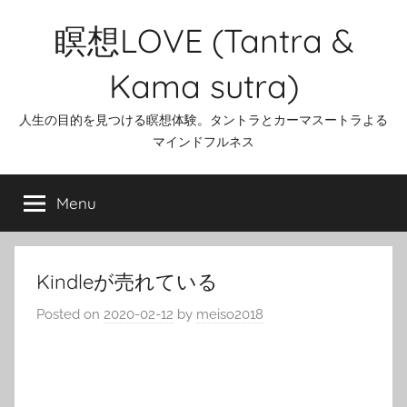
Skip
瞑想LOVE (Tantra &
to
content
Kama sutra)
人生の目的を見つける瞑想体験。タントラとカーマスートラよる
マインドフルネス
Menu
Kindleが売れている
Posted on
2020-02-12
by
meiso2018