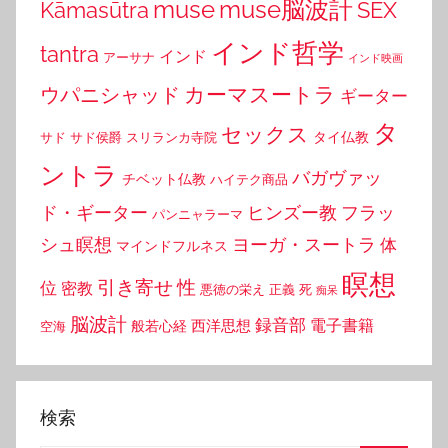
muse
muse脳波計
Kāmasūtra
SEX
インド哲学
tantra
インド
アーサナ
インド映画
カーマスートラ
ウパニシャッド
ギーター
タ
セックス
タイ仏教
サド
サド侯爵
スリランカ寺院
ントラ
バガヴァッ
チベット仏教
ハイテク商品
ド・ギーター
ヒンズー教
フラッ
パンニャラーマ
シュ瞑想
ヨーガ・スートラ
体
マインドフルネス
瞑想
引き寄せ
性
位
密教
悪徳の栄え
正義
死
痴呆
脳波計
録音部
西洋思想
電子書籍
般若心経
空海
検索