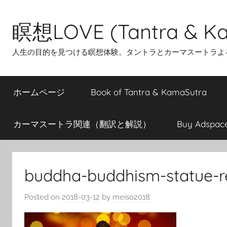
Skip
to
瞑想LOVE (Tantra & Ka
content
人生の目的を見つける瞑想体験。タントラとカーマスートラよ
ホームページ
Book of Tantra & KamaSutra
カーマスートラ関連（翻訳と解説）
Buy Adspac
buddha-buddhism-statue-re
Posted on
2018-03-12
by
meiso2018