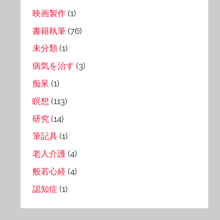
映画製作
(1)
書籍執筆
(76)
未分類
(1)
病気を治す
(3)
痴呆
(1)
瞑想
(113)
研究
(14)
筆記具
(1)
老人介護
(4)
般若心経
(4)
認知症
(1)