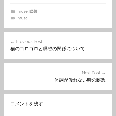
muse
,
瞑想
muse
投
Previous Post
稿
猫のゴロゴロと瞑想の関係について
ナ
ビ
ゲ
Next Post
体調が優れない時の瞑想
ー
シ
ョ
コメントを残す
ン