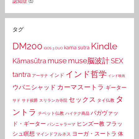
認知症
(1)
タグ
DM200
Kindle
kama sutra
iQOS 3 DUO
muse
muse脳波計
Kāmasūtra
SEX
インド哲学
tantra
インド
アーサナ
インド映画
カーマスートラ
ウパニシャッド
ギーター
タ
セックス
タイ仏教
サド
サド侯爵
スリランカ寺院
ントラ
バガヴァッ
チベット仏教
ハイテク商品
ド・ギーター
ヒンズー教
フラッ
パンニャラーマ
シュ瞑想
ヨーガ・スートラ
体
マインドフルネス