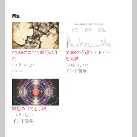
関連
museのコツと瞑想の目
museの瞑想でアトピー
的
を克服
2018-12-30
2019-03-02
muse
インド哲学
瞑想の目的と手段
2018-03-10
インド哲学