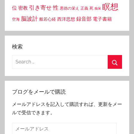
瞑想
引き寄せ
性
位
密教
悪徳の栄え
正義
死
痴呆
脳波計
録音部
西洋思想
電子書籍
般若心経
空海
検索
Search
for:
Search
ブログをメールで購読
メールアドレスを記入して購読すれば、更新をメー
ルで受信できます。
メ