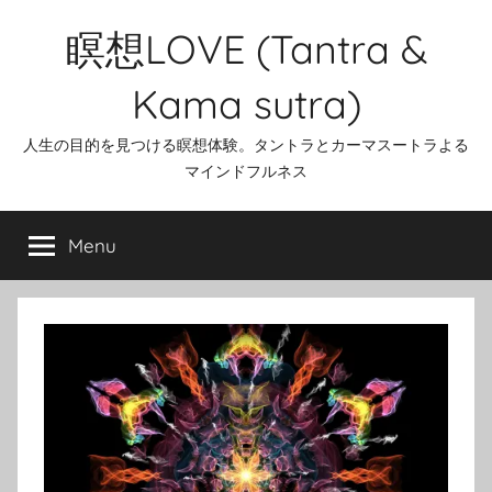
Skip
瞑想LOVE (Tantra &
to
content
Kama sutra)
人生の目的を見つける瞑想体験。タントラとカーマスートラよる
マインドフルネス
Menu