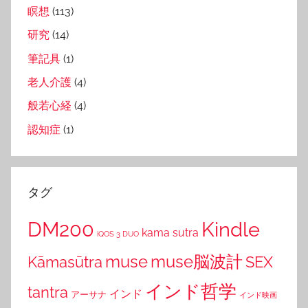
瞑想
(113)
研究
(14)
筆記具
(1)
老人介護
(4)
般若心経
(4)
認知症
(1)
タグ
DM200
Kindle
kama sutra
iQOS 3 DUO
muse
muse脳波計
Kāmasūtra
SEX
インド哲学
tantra
インド
アーサナ
インド映画