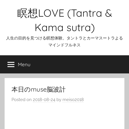
Skip
瞑想LOVE (Tantra &
to
content
Kama sutra)
人生の目的を見つける瞑想体験。タントラとカーマスートラよる
マインドフルネス
Menu
本日のmuse脳波計
Posted on
2018-08-24
by
meiso2018