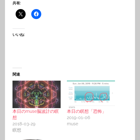
共有:
いいね:
関連
本日のmuse脳波計の瞑
本日の瞑想「恐怖」
想
2019-01-06
2018-03-29
muse
瞑想