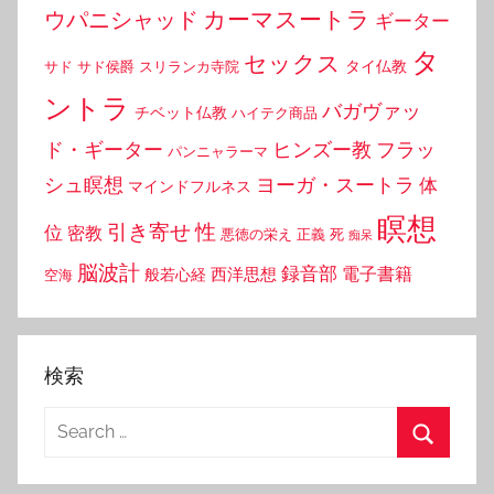
カーマスートラ
ウパニシャッド
ギーター
タ
セックス
タイ仏教
サド
サド侯爵
スリランカ寺院
ントラ
バガヴァッ
チベット仏教
ハイテク商品
ド・ギーター
ヒンズー教
フラッ
パンニャラーマ
シュ瞑想
ヨーガ・スートラ
体
マインドフルネス
瞑想
引き寄せ
性
位
密教
悪徳の栄え
正義
死
痴呆
脳波計
録音部
西洋思想
電子書籍
般若心経
空海
検索
Search
for:
Search