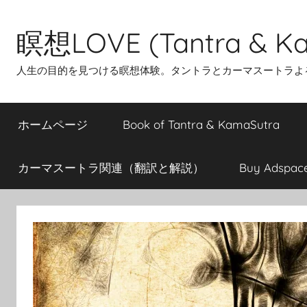
Skip
to
瞑想LOVE (Tantra & Ka
content
人生の目的を見つける瞑想体験。タントラとカーマスートラよ
ホームページ
Book of Tantra & KamaSutra
カーマスートラ関連（翻訳と解説）
Buy Adspac