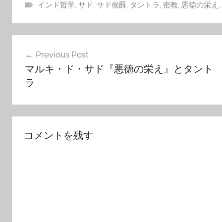
インド哲学
,
サド
,
サド侯爵
,
タントラ
,
密教
,
悪徳の栄え
,
投
Previous Post
稿
マルキ・ド・サド『悪徳の栄え』とタント
ナ
ラ
ビ
ゲ
ー
コメントを残す
シ
ョ
ン