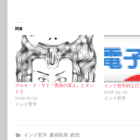
関連
マルキ・ド・サド『悪徳の栄え』とタン
インド哲学的な日
トラ
2018-05-24
2019-10-22
インド哲学
インド哲学
インド哲学
,
書籍執筆
,
瞑想