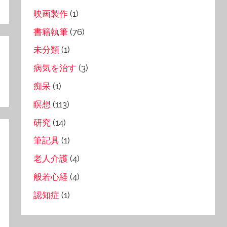
映画製作
(1)
書籍執筆
(76)
未分類
(1)
病気を治す
(3)
痴呆
(1)
瞑想
(113)
研究
(14)
筆記具
(1)
老人介護
(4)
般若心経
(4)
認知症
(1)