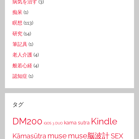
病気を治す
(3)
痴呆
(1)
瞑想
(113)
研究
(14)
筆記具
(1)
老人介護
(4)
般若心経
(4)
認知症
(1)
タグ
DM200
Kindle
kama sutra
iQOS 3 DUO
muse
muse脳波計
Kāmasūtra
SEX