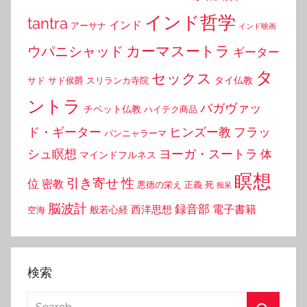
インド哲学
tantra
インド
アーサナ
インド映画
カーマスートラ
ウパニシャッド
ギーター
タ
セックス
タイ仏教
サド
サド侯爵
スリランカ寺院
ントラ
バガヴァッ
チベット仏教
ハイテク商品
ド・ギーター
ヒンズー教
フラッ
パンニャラーマ
シュ瞑想
ヨーガ・スートラ
体
マインドフルネス
瞑想
引き寄せ
性
位
密教
悪徳の栄え
正義
死
痴呆
脳波計
録音部
西洋思想
電子書籍
般若心経
空海
検索
Search