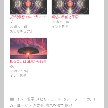
3秒間瞑想で集中力アッ
瞑想の目的と手段
プ
2018-03-10
2018-03-18
インド哲学
スピリチュアル
見ることは偏見から始ま
る。
2018-04-04
インド哲学
インド哲学
,
スピリチュアル
,
タントラ
,
ヨーガ
,
ヨ
ガ・ヨーガ
,
引き寄せ
,
病気を治す
,
瞑想