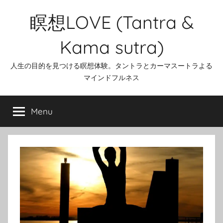
Skip
瞑想LOVE (Tantra &
to
content
Kama sutra)
人生の目的を見つける瞑想体験。タントラとカーマスートラよる
マインドフルネス
Menu