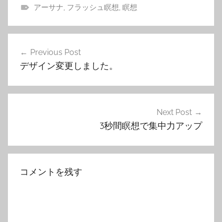
アーサナ
,
フラッシュ瞑想
,
瞑想
投
Previous Post
稿
デザイン変更しました。
ナ
ビ
ゲ
Next Post
3秒間瞑想で集中力アップ
ー
シ
ョ
コメントを残す
ン