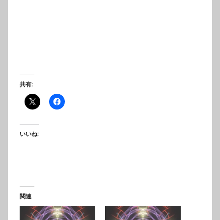
共有:
いいね:
関連