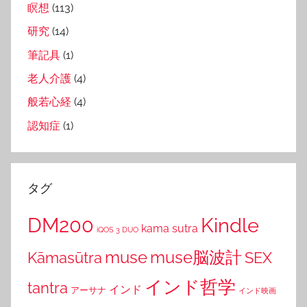
瞑想
(113)
研究
(14)
筆記具
(1)
老人介護
(4)
般若心経
(4)
認知症
(1)
タグ
DM200
Kindle
kama sutra
iQOS 3 DUO
muse
muse脳波計
Kāmasūtra
SEX
インド哲学
tantra
インド
アーサナ
インド映画