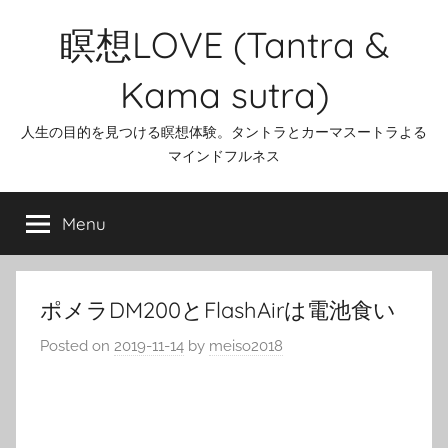
Skip
瞑想LOVE (Tantra &
to
content
Kama sutra)
人生の目的を見つける瞑想体験。タントラとカーマスートラよる
マインドフルネス
Menu
ポメラDM200とFlashAirは電池食い
Posted on
2019-11-14
by
meiso2018