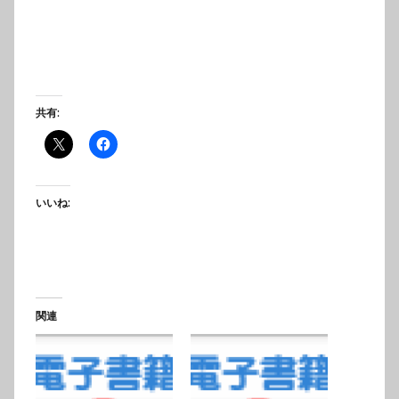
共有:
いいね:
関連