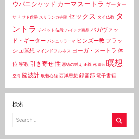
カーマスートラ
ウパニシャッド
ギーター
タ
セックス
タイ仏教
サド
サド侯爵
スリランカ寺院
ントラ
バガヴァッ
チベット仏教
ハイテク商品
ド・ギーター
ヒンズー教
フラッ
パンニャラーマ
シュ瞑想
ヨーガ・スートラ
体
マインドフルネス
瞑想
引き寄せ
性
位
密教
悪徳の栄え
正義
死
痴呆
脳波計
録音部
西洋思想
電子書籍
般若心経
空海
検索
Search
for:
Search