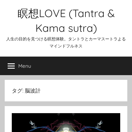
Skip
瞑想LOVE (Tantra &
to
content
Kama sutra)
人生の目的を見つける瞑想体験。タントラとカーマスートラよる
マインドフルネス
Menu
タグ:
脳波計