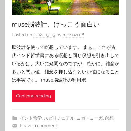
muse脳波計、けっこう面白い
Posted on
2018-03-13
by
meiso2018
脳波計を使って瞑想しています。 まぁ、これが古
代インド哲学書にある瞑想と同じ瞑想を引き出して
いるかは、大いに疑問なのですが、確かに、雑念が
多いと悪い値、雑念を押し込むといい値になること
は事実です。 muse脳波計の利用ポ
Continue reading
インド哲学
,
スピリチュアル
,
ヨガ・ヨーガ
,
瞑想
Leave a comment