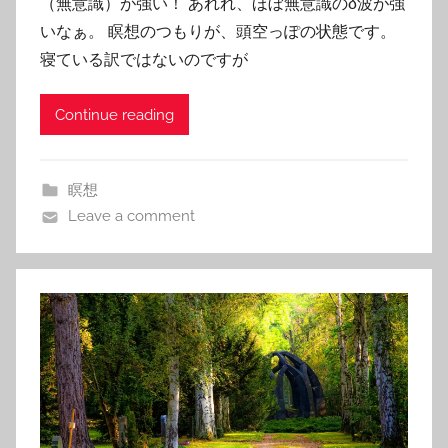
（無意識）が強い！ あれれ、ほぼ無意識のδ波が強
いなぁ。 瞑想のつもりが、頭空っぽの状態です。
寝ている訳ではないのですが
Continue reading
瞑想
Leave a comment