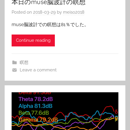
本日のmuse脳波計の瞑想
Posted on
2018-03-29
by
meiso2018
muse脳波計での瞑想は81％でした。
Continue reading
瞑想
Leave a comment