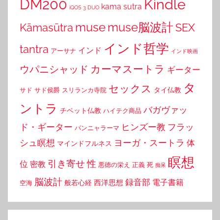
DM200
Kindle
kama sutra
iQOS 3 DUO
muse
muse脳波計
Kāmasūtra
SEX
インド哲学
tantra
インド
アーサナ
インド映画
カーマスートラ
ウパニシャッド
ギーター
タ
セックス
タイ仏教
サド
サド侯爵
スリランカ寺院
ントラ
バガヴァッ
チベット仏教
ハイテク商品
ド・ギーター
ヒンズー教
フラッ
パンニャラーマ
シュ瞑想
ヨーガ・スートラ
体
マインドフルネス
瞑想
引き寄せ
性
位
密教
悪徳の栄え
正義
死
痴呆
脳波計
録音部
西洋思想
電子書籍
般若心経
空海