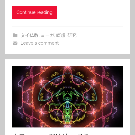
Continue reading
タイ仏教
,
ヨーガ
,
瞑想
,
研究
Leave a comment