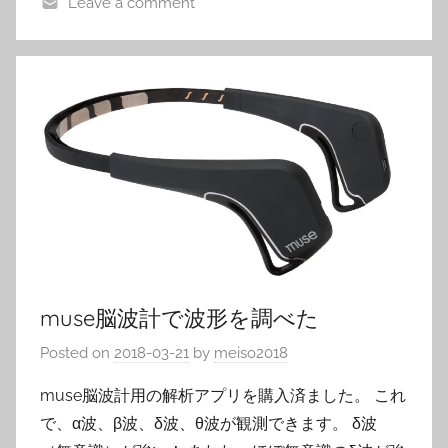
Leave a comment
muse脳波計で波形を調べた
Posted on
2018-03-21
by
meiso2018
muse脳波計用の解析アプリを購入済ました。 これ
で、α波、β波、δ波、θ波が観測できます。 δ波