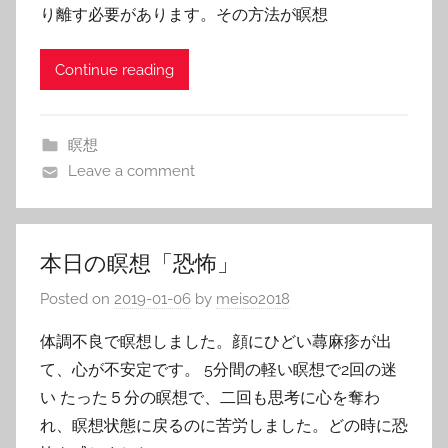
り離す必要があります。その方法が瞑想
Continue reading
瞑想
Leave a comment
本日の瞑想「恐怖」
Posted on
2019-01-06
by
meiso2018
体調不良で瞑想しました。顔にひどい蕁麻疹が出
て、心が不安定です。 5分間の軽い瞑想で2回の迷
い たった５分の瞑想で、二回も思考に心を奪わ
れ、瞑想状態に戻るのに苦労しました。どの時に恐