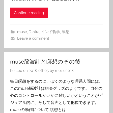
Continue reading
muse
,
Tantra
,
インド哲学
,
瞑想
Leave a comment
muse脳波計と瞑想のその後
Posted on
2018-06-05
by
meiso2018
毎日瞑想をするのに、ぼくのような理系人間には、
このmuse脳波計は娯楽グッズのようです。 自分の
心のコントロールがいかに難しいかということがビ
ジュアル的に、そして音声として把握できます。
museの動作について 瞑想とは