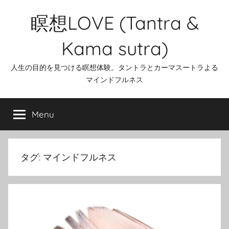
Skip
瞑想LOVE (Tantra &
to
content
Kama sutra)
人生の目的を見つける瞑想体験。タントラとカーマスートラよる
マインドフルネス
Menu
タグ:
マインドフルネス