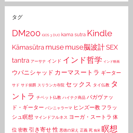
タグ
DM200
Kindle
kama sutra
iQOS 3 DUO
muse
muse脳波計
Kāmasūtra
SEX
インド哲学
tantra
インド
アーサナ
インド映画
カーマスートラ
ウパニシャッド
ギーター
タ
セックス
タイ仏教
サド
サド侯爵
スリランカ寺院
ントラ
バガヴァッ
チベット仏教
ハイテク商品
ド・ギーター
ヒンズー教
フラッ
パンニャラーマ
シュ瞑想
ヨーガ・スートラ
体
マインドフルネス
瞑想
引き寄せ
性
位
密教
悪徳の栄え
正義
死
痴呆