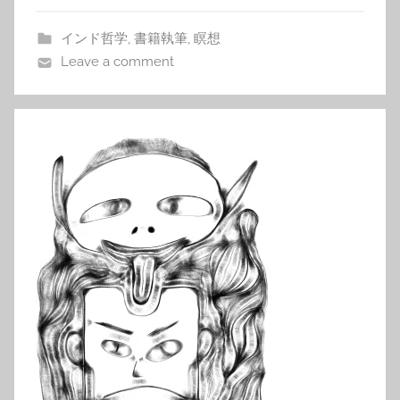
インド哲学
,
書籍執筆
,
瞑想
Leave a comment