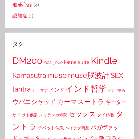
般若心経
(4)
認知症
(1)
タグ
DM200
Kindle
kama sutra
iQOS 3 DUO
muse
muse脳波計
Kāmasūtra
SEX
インド哲学
tantra
インド
アーサナ
インド映画
カーマスートラ
ウパニシャッド
ギーター
タ
セックス
タイ仏教
サド
サド侯爵
スリランカ寺院
ントラ
バガヴァッ
チベット仏教
ハイテク商品
ド・ギーター
ヒンズー教
フラッ
パンニャラーマ