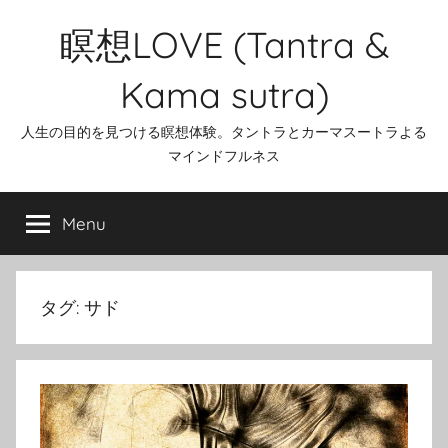
Skip
瞑想LOVE (Tantra &
to
content
Kama sutra)
人生の目的を見つける瞑想体験。タントラとカーマスートラよる
マインドフルネス
Menu
タグ:
サド