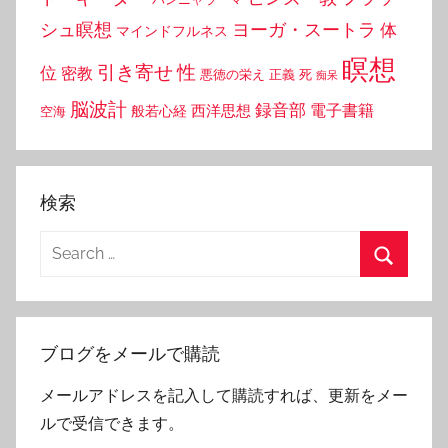
シュ瞑想
ヨーガ・スートラ
体
マインドフルネス
瞑想
引き寄せ
性
位
密教
悪徳の栄え
正義
死
痴呆
脳波計
録音部
西洋思想
電子書籍
般若心経
空海
検索
Search
for:
Search
ブログをメールで購読
メールアドレスを記入して購読すれば、更新をメー
ルで受信できます。